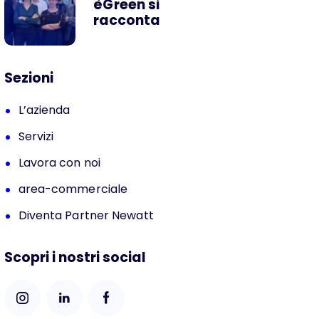
èGreen si
racconta
Sezioni
L’azienda
Servizi
Lavora con noi
area-commerciale
Diventa Partner Newatt
Scopri i nostri social