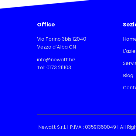
Office
Sezi
Via Torino 3bis 12040
Hom
Vezza d’Alba CN
L'azi
info@newatt.biz
Serviz
Tel: 0173 211103
Blog
Conta
Newatt S.r.l. | P.IVA : 03591360049 | All Ri