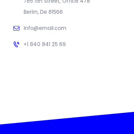
785 15h Street, Office 478
Berlin, De 81566
info@email.com
+1 840 841 25 69