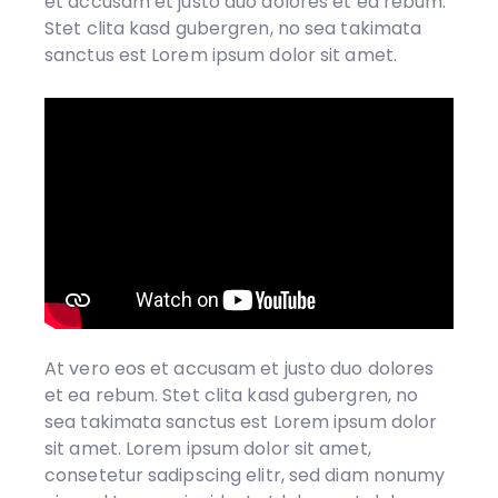
et accusam et justo duo dolores et ea rebum.
Stet clita kasd gubergren, no sea takimata
sanctus est Lorem ipsum dolor sit amet.
At vero eos et accusam et justo duo dolores
et ea rebum. Stet clita kasd gubergren, no
sea takimata sanctus est Lorem ipsum dolor
sit amet. Lorem ipsum dolor sit amet,
consetetur sadipscing elitr, sed diam nonumy