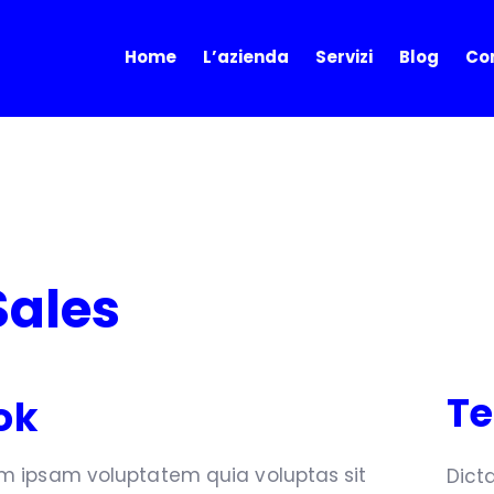
Home
L’azienda
Servizi
Blog
Con
Sales
Te
ok
im ipsam voluptatem quia voluptas sit
Dict