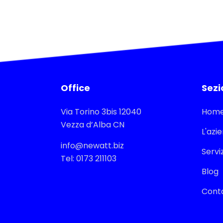
Office
Sezi
Via Torino 3bis 12040
Hom
Vezza d’Alba CN
L'azi
info@newatt.biz
Serviz
Tel: 0173 211103
Blog
Conta